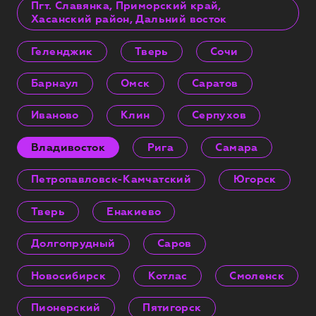
Пгт. Славянка, Приморский край,
Хасанский район, Дальний восток
Геленджик
Тверь
Сочи
Барнаул
Омск
Саратов
Иваново
Клин
Серпухов
Владивосток
Рига
Самара
Петропавловск-Камчатский
Югорск
Тверь
Енакиево
Долгопрудный
Саров
Новосибирск
Котлас
Смоленск
Пионерский
Пятигорск