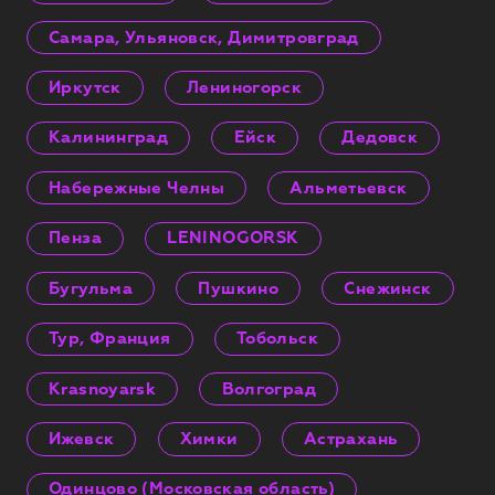
Самара, Ульяновск, Димитровград
Иркутск
Лениногорск
Калининград
Ейск
Дедовск
Набережные Челны
Альметьевск
Пенза
LENINOGORSK
Бугульма
Пушкино
Снежинск
Тур, Франция
Тобольск
Krasnoyarsk
Волгоград
Ижевск
Химки
Астрахань
Одинцово (Московская область)