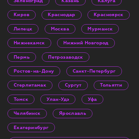
Зеленоград
Казань
Калуга
Киров
Краснодар
Красноярск
Липецк
Москва
Мурманск
Нижнекамск
Нижний Новгород
Пермь
Петрозаводск
Ростов-на-Дону
Санкт-Петербург
Стерлитамак
Сургут
Тольятти
Томск
Улан-Удэ
Уфа
Челябинск
Ярославль
Екатеринбург