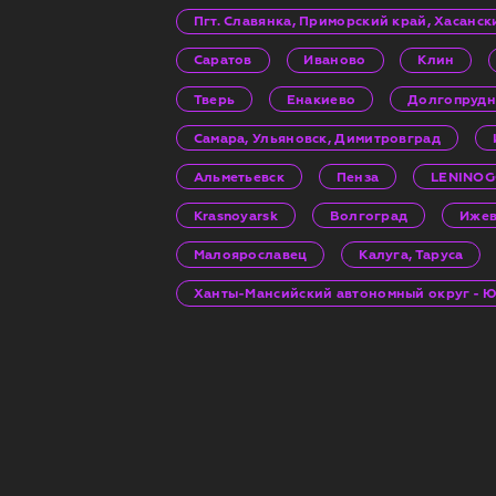
Пгт. Славянка, Приморский край, Хасанс
Саратов
Иваново
Клин
Тверь
Енакиево
Долгопруд
Самара, Ульяновск, Димитровград
Альметьевск
Пенза
LENINO
Krasnoyarsk
Волгоград
Ижев
Малоярославец
Калуга, Таруса
Ханты-Мансийский автономный округ - Юг