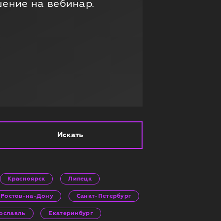
шение на вебинар.
Искать
Красноярск
Липецк
Ростов-на-Дону
Санкт-Петербург
ославль
Екатеринбург