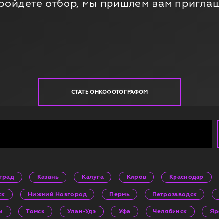
 пройдете отбор, мы пришлем вам пригла
СТАТЬ ОНКОФОТОГРАФОМ
град
Казань
Калуга
Киров
Краснодар
ск
Нижний Новгород
Пермь
Петрозаводск
и
Томск
Улан-Удэ
Уфа
Челябинск
Яр