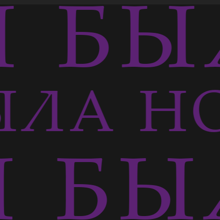
 БЫ
ЫЛА Н
 БЫ