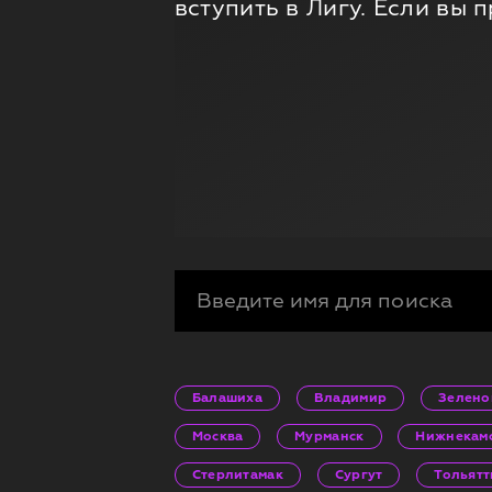
вступить в Лигу. Если вы
Балашиха
Владимир
Зелено
Москва
Мурманск
Нижнекам
Стерлитамак
Сургут
Тольятт