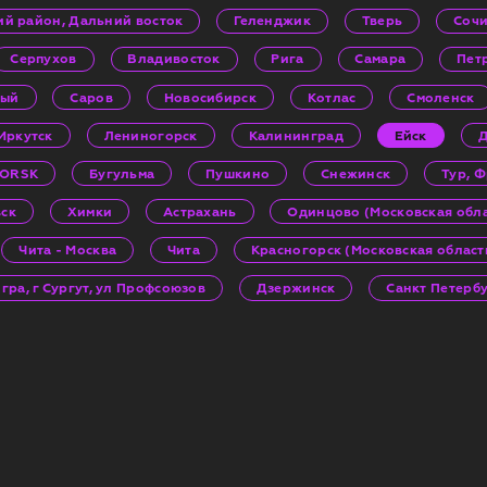
кий район, Дальний восток
Геленджик
Тверь
Соч
Серпухов
Владивосток
Рига
Самара
Пет
ный
Саров
Новосибирск
Котлас
Смоленск
Иркутск
Лениногорск
Калининград
Ейск
Д
GORSK
Бугульма
Пушкино
Снежинск
Тур, 
ск
Химки
Астрахань
Одинцово (Московская обла
Чита - Москва
Чита
Красногорск (Московская област
ра, г Сургут, ул Профсоюзов
Дзержинск
Санкт Петерб