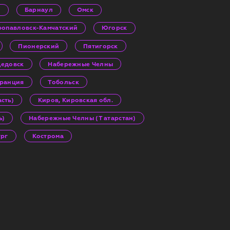
и
Барнаул
Омск
ропавловск-Камчатский
Югорск
Пионерский
Пятигорск
едовск
Набережные Челны
Франция
Тобольск
сть)
Киров, Кировская обл.
ь)
Набережные Челны (Т атарстан)
ург
Кострома