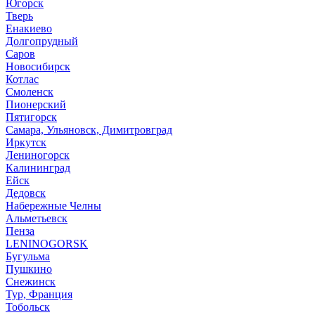
Югорск
Тверь
Енакиево
Долгопрудный
Саров
Новосибирск
Котлас
Смоленск
Пионерский
Пятигорск
Самара, Ульяновск, Димитровград
Иркутск
Лениногорск
Калининград
Ейск
Дедовск
Набережные Челны
Альметьевск
Пенза
LENINOGORSK
Бугульма
Пушкино
Снежинск
Тур, Франция
Тобольск