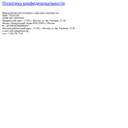
Политика конфиденциальности
Фонд развития межсекторного социального партнерства
ИНН 7705702192
ОГРН 1057749255959
Юридический адрес: 117292, г. Москва, ул. Дм. Ульянова, 32-58
Филиал «Центральный» Банка ВТБ (ПАО) г. Москва
Р/c: 40703810920000004547
Фактический/почтовый адрес: 117292, г. Москва, ул. Дм. Ульянова, 32-58
e-mail: office@spdfund.org
тел: +7 495 191-7120