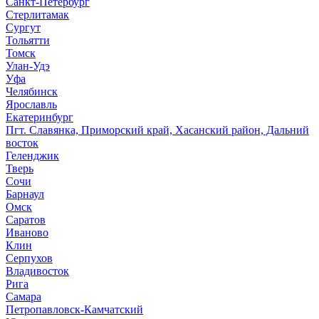
Санкт-Петербург
Стерлитамак
Сургут
Тольятти
Томск
Улан-Удэ
Уфа
Челябинск
Ярославль
Екатеринбург
Пгт. Славянка, Приморский край, Хасанский район, Дальний
восток
Геленджик
Тверь
Сочи
Барнаул
Омск
Саратов
Иваново
Клин
Серпухов
Владивосток
Рига
Самара
Петропавловск-Камчатский